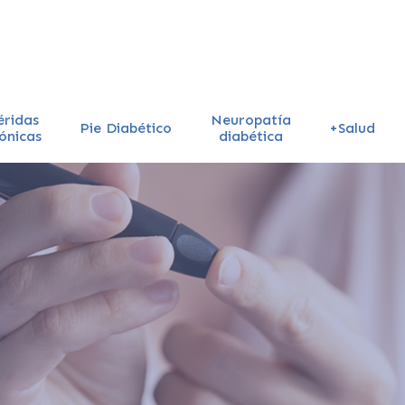
éridas
Neuropatía
Pie Diabético
+Salud
ónicas
diabética