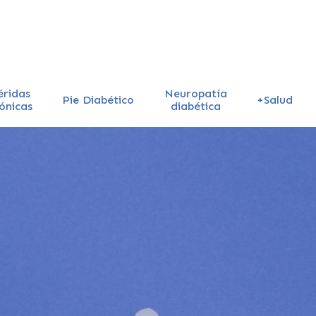
éridas
Neuropatía
Pie Diabético
+Salud
ónicas
diabética