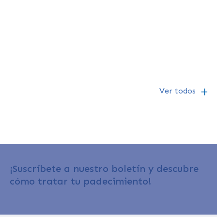
Dr Carlos Alberto Saldivar Rodea
Médico Radiólogo vascular e intervencionista
1/3/25
Ver todos
¡Suscríbete a nuestro boletín y descubre
cómo tratar tu padecimiento!