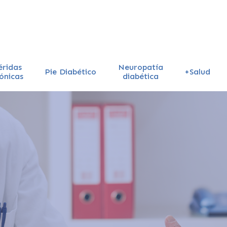
éridas
Neuropatía
Pie Diabético
+Salud
ónicas
diabética