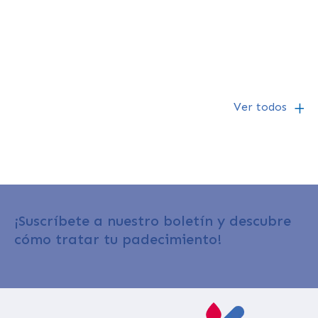
Dr Carlos Alberto Saldivar Rodea
Médico Radiólogo vascular e intervencionista
1/3/25
Ver todos
¡Suscríbete a nuestro boletín y descubre
cómo tratar tu padecimiento!