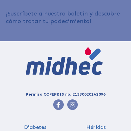
¡Suscríbete a nuestro boletín y descubre
cómo tratar tu padecimiento!
Permiso COFEPRIS no. 213300201A2096
Diabetes
Héridas