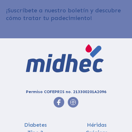
¡Suscríbete a nuestro boletín y descubre
cómo tratar tu padecimiento!
Permiso COFEPRIS no. 213300201A2096
Diabetes
Héridas