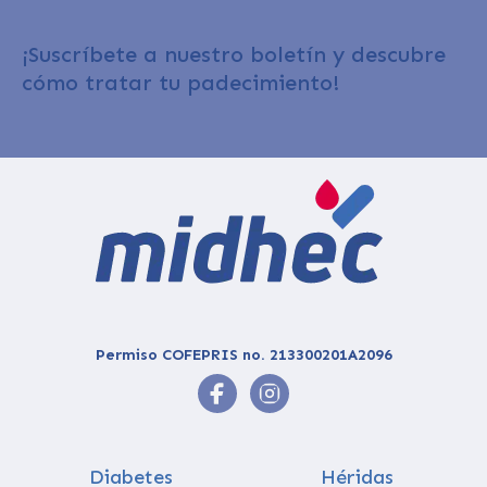
¡Suscríbete a nuestro boletín y descubre
cómo tratar tu padecimiento!
Permiso COFEPRIS no. 213300201A2096
Diabetes
Héridas