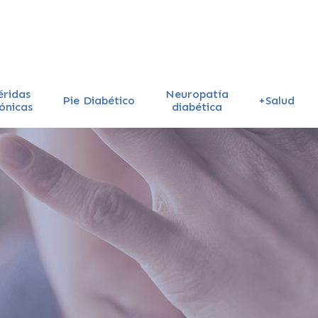
éridas
Neuropatía
Pie Diabético
+Salud
ónicas
diabética