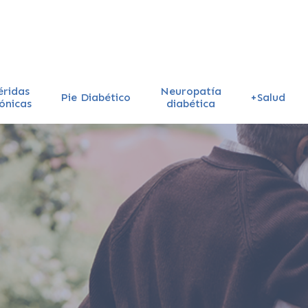
éridas
Neuropatía
Pie Diabético
+Salud
ónicas
diabética